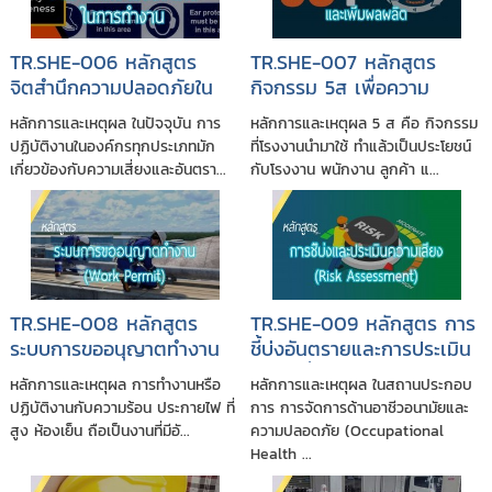
TR.SHE-006 หลักสูตร
TR.SHE-007 หลักสูตร
จิตสำนึกความปลอดภัยใน
กิจกรรม 5ส เพื่อความ
การทำงาน
ปลอดภัยและเพิ่มผลผลิต
หลักการและเหตุผล ในปัจจุบัน การ
หลักการและเหตุผล 5 ส คือ กิจกรรม
ปฏิบัติงานในองค์กรทุกประเภทมัก
ที่โรงงานนำมาใช้ ทำแล้วเป็นประโยชน์
เกี่ยวข้องกับความเสี่ยงและอันตรา...
กับโรงงาน พนักงาน ลูกค้า แ...
TR.SHE-008 หลักสูตร
TR.SHE-009 หลักสูตร การ
ระบบการขออนุญาตทำงาน
ชี้บ่งอันตรายและการประเมิน
(Permit To Work System)
ความเสี่ยง (Hazard
หลักการและเหตุผล การทำงานหรือ
หลักการและเหตุผล ในสถานประกอบ
Identification and Risk
ปฏิบัติงานกับความร้อน ประกายไฟ ที่
การ การจัดการด้านอาชีวอนามัยและ
Assessment in OH&S)
สูง ห้องเย็น ถือเป็นงานที่มีอั...
ความปลอดภัย (Occupational
Health ...