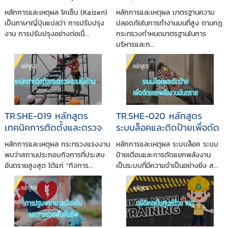
เพิ่มผลผลิตสู่ความสำเร็จ
บนที่สูง
หลักการและเหตุผล ไคเซ็น (Kaizen)
หลักการและเหตุผล มาตรฐานความ
ขององค์กร
เป็นภาษาญี่ปุ่นแปลว่า การปรับปรุง
ปลอดภัยในการทำงานบนที่สูง ตามกฎ
งาน การปรับปรุงอย่างต่อเนื่...
กระทรวงกำหนดมาตรฐานในการ
บริหารและก...
TR.SHE-019 หลักสูตร
TR.SHE-020 หลักสูตร
เทคนิคการติดตั้งและตรวจ
ระบบล็อคและติดป้ายเพื่อตัด
สอบนั่งร้าน
แยกพลังงานอันตราย
หลักการและเหตุผล กระทรวงแรงงาน
หลักการและเหตุผล ระบบล็อค ระบบ
พบว่าสถานประกอบกิจการที่ประสบ
ป้ายเตือนและการตัดแยกพลังงาน
อันตรายสูงสุด ได้แก่ “กิจการ...
เป็นระบบที่มีความจำเป็นอย่างยิ่ง ส...