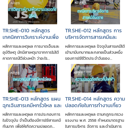
TR.SHE-010 หลักสูตร
TR.SHE-012 หลักสูตร การ
เทคนิคการวิเคราะห์งานเพื่อ
บริหารจัดการสารเคมีและ
ความปลอดภัย (JSA: Job
วัตถุอันตราย
หลักการและเหตุผล การบาดเจ็บและ
หลักการและเหตุผล ปัจจุบันสารเคมีได้
Safety Analysis)
อุบัติเหตุ มักมีสาเหตุมาจากการไม่ได้
เข้ามามีบทบาทและกลายเป็นส่วนหนึ่ง
คาดการณ์ไว้ล่วงหน้า ว่าอะไร...
ของการใช้ชีวิตประจำวันของ...
TR.SHE-013 หลักสูตร แผน
TR.SHE-014 หลักสูตร ความ
ฉุกเฉินสารเคมีหกรั่วไหล และ
ปลอดภัยในการทำงานเกี่ยว
การตอบโต้เหตุสารเคมีรั่วไหล
กับไฟฟ้าสำหรับลูกจ้างซึ่ง
หลักการและเหตุผล การประกอบการ
หลักการและเหตุผล ตามกฎกระทรวง
ปฏิบัติงานเกี่ยวกับไฟฟ้า
ในปัจจุบัน จำเป็นต้องมีการใช้สารเคมี
แรงงาน พ.ศ. 2558 กำหนดมาตรฐาน
กันมาก เพื่อให้เกิดความปลอดภ...
ในการบริหาร จัดการ และดำเนินการ