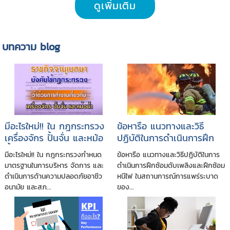
ดูเพิ่มเติม
บทความ blog
มีอะไรใหม่!! ใน กฎกระทรวง
ข้อหารือ แนวทางและวิธี
เครื่องจักร ปั้นจั่น และหม้อ
ปฏิบัติในการดำเนินการฝึก
น้ำ พ.ศ. 2564
ซ้อมดับเพลิงและฝึกซ้อมหนี
มีอะไรใหม่!! ใน กฎกระทรวงกำหนด
ข้อหารือ แนวทางและวิธีปฏิบัติในการ
ไฟ ในสถานการณ์การแพร่
มาตรฐานในการบริหาร จัดการ และ
ดำเนินการฝึกซ้อมดับเพลิงและฝึกซ้อม
ระบาดของโรคติดเชื้อไวรัส
ดำเนินการด้านความปลอดภัยอาชีว
หนีไฟ ในสถานการณ์การแพร่ระบาด
โคโรนา 2019 (COVID-19)
อนามัย และสภ...
ของ...