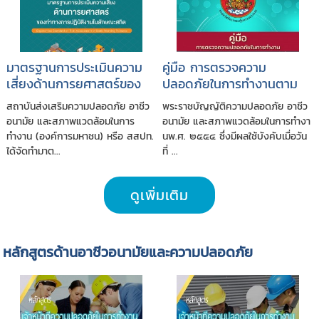
มาตรฐานการประเมินความ
คู่มือ การตรวจความ
เสี่ยงด้านการยศาสตร์ของ
ปลอดภัยในการทำงานตาม
ท่าทางการปฏิบัติงานใน
พรบ.ความปลอดภัยฯ พ.ศ.
สถาบันส่งเสริมความปลอดภัย อาชีว
พระราชบัญญัติความปลอดภัย อาชีว
ลักษณะสถิต
๒๕๕๔
อนามัย และสภาพแวดล้อมในการ
อนามัย และสภาพแวดล้อมในการทำงา
ทำงาน (องค์การมหาชน) หรือ สสปท.
นพ.ศ. ๒๕๕๔ ซึ่งมีผลใช้บังคับเมื่อวัน
ได้จัดทำมาต...
ที่ ...
ดูเพิ่มเติม
หลักสูตรด้านอาชีวอนามัยและความปลอดภัย