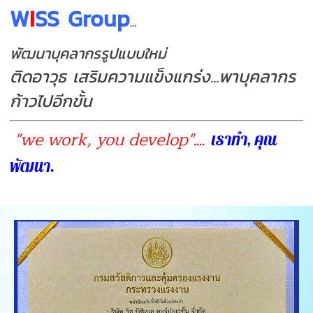
W
I
SS Group
...
พัฒนาบุคลากรรูปแบบใหม่
ติดอาวุธ เสริมความแข็งแกร่ง...พาบุคลากร
ก้าวไปอีกขั้น
"we work, you develop"
....
เราทำ, คุณ
พัฒนา.