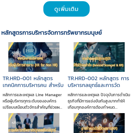
ดูเพิ่มเติม
หลักสูตรการบริหารจัดการทรัพยากรมนุษย์
TR.HRD-001 หลักสูตร
TR.HRD-002 หลักสูตร การ
เทคนิคการบริหารคน สำหรับ
บริหารกลยุทธ์และการวัด
ผู้บริหารสายงาน (HR for
ประเมินผลการดำเนินงาน
หลักการและเหตุผล Line Manager
หลักการและเหตุผล ปัจจุบันการดำเนิน
Non HR)
ด้วย Balanced Scorecard
หรือผู้บริหารทุกระดับขององค์กร
ธุรกิจที่มีการแข่งขันกันสูงมากทำให้
& KPI
เปรียบเสมือนตัวจักรสำคัญที่ช่วยผ...
เกือบทุกองค์การต้องกำหนด...