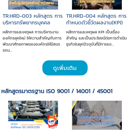
TR.HRD-003 หลักสูตร การ
TR.HRD-004 หลักสูตร การ
บริหารทรัพยากรบุคคล
กำหนดตัวชี้วัดผลงาน(KPI)
เชิงกลยุทธ์ สำหรับผู้บริหาร
และนำไปปฏิบัติให้มี
หลักการและเหตุผล การบริหารงาน
หลักการและเหตุผล KPI เป็นเรื่อง
และหัวหน้าหน่วยงาน
ประสิทธิภาพ
องค์กรยุคใหม่ ให้ความสำคัญกับการ
สำคัญ และเป็นประโยชน์ต่อการดำเนิน
พัฒนาศักยภาพขององค์กรให้มีสมร
ธุรกิจในยุคปัจจุบันที่มีการแข...
รถน...
ดูเพิ่มเติม
หลักสูตรมาตรฐาน ISO 9001 / 14001 / 45001