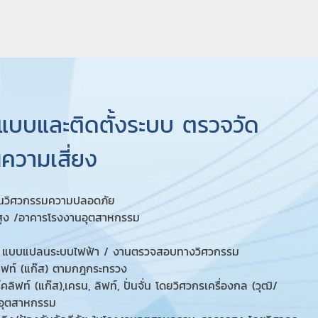
กแบบและติดตั้งระบบ ตรวจวัด
วามเสี่ยง
านวิศวกรรมความปลอดภัย
ูง /อาคารโรงงานอุตสาหกรรม
าง / แบบแปลนระบบไฟฟ้า / งานตรวจสอบทางวิศวกรรม
ลิฟท์ (แก๊ส) ตามกฎกระทรวง
(แก๊ส),เครน, ลิฟท์, ปั่นจั่น โดยวิศวกรเครื่องกล (วุฒิ/
อุตสาหกรรม