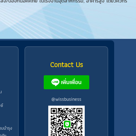
ง/ป้องกันอัคคีภัย ในโรงงานอุตสาหกรรม, อาคารสูง โดยวิศวกร
Contact Us
ม
@wissbusiness
ย์
อมบำรุง
ดภัย