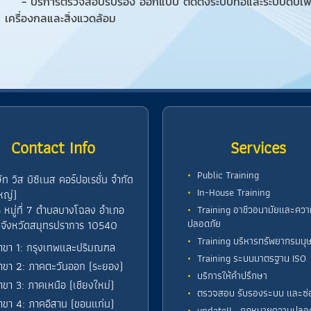
- บริการตรวจสอบรับรอง ออกแบบ ติดตั้งระบบท่อและระบบดับเพลิ
เครื่องกลและสิ่งแวดล้อม
Contact Info
Services
Public Training
ษัท วิส บิซิเนส คอร์ปอเรชั่น จำกัด
In-House Training
หญ่)
 หมู่ที่ 7 ตำบลบางโฉลง อำเภอ
Training อาชีวอนามัยและควา
ปลอดภัย
 จังหวัดสมุทรปราการ 10540
Training บริหารทรัพยากรมนุษ
าขา 1: กรุงเทพและปริมณฑล
Training ระบบมาตรฐาน ISO
าขา 2: ภาคตะวันออก (ระยอง)
บริการให้คำปรึกษา
าขา 3: ภาคเหนือ (เชียงใหม่)
ตรวจสอบ รับรองระบบ และซ่
าขา 4: ภาคอีสาน (ขอนแก่น)
update!!...กฎหมายความปลอ