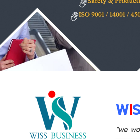
W
I
"we wo