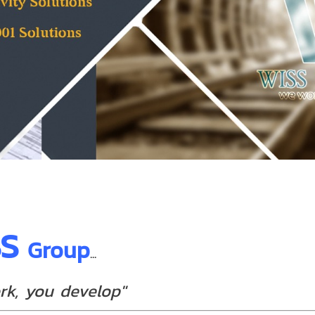
SS
Group
...
rk, you develop"