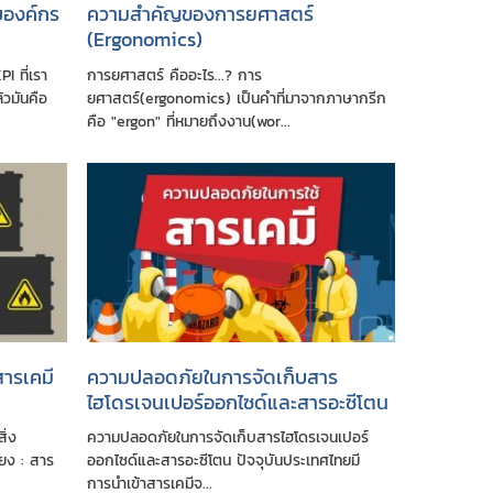
บองค์กร
ความสำคัญของการยศาสตร์
(Ergonomics)
PI ที่เรา
การยศาสตร์ คืออะไร...? การ
้วมันคือ
ยศาสตร์(ergonomics) เป็นคำที่มาจากภาษากรีก
คือ "ergon" ที่หมายถึงงาน(wor...
ารเคมี
ความปลอดภัยในการจัดเก็บสาร
ไฮโดรเจนเปอร์ออกไซด์และสารอะซีโตน
ิ่ง
ความปลอดภัยในการจัดเก็บสารไฮโดรเจนเปอร์
ยง : สาร
ออกไซด์และสารอะซีโตน ปัจจุบันประเทศไทยมี
การนำเข้าสารเคมีจ...