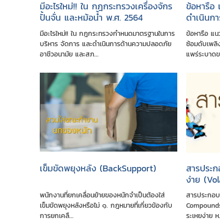
มีอะไรใหม่!! ใน กฎกระทรวงเครื่องจักร
ข้อหารือ 
ปั้นจั่น และหม้อน้ำ พ.ศ. 2564
ดำเนินกา
หนีไฟ ใ
มีอะไรใหม่!! ใน กฎกระทรวงกำหนดมาตรฐานในการ
ข้อหารือ แน
ของโรคติ
บริหาร จัดการ และดำเนินการด้านความปลอดภัย
ซ้อมดับเพล
(COVID-
อาชีวอนามัย และสภ...
แพร่ระบาดขอ
เข็มขัดพยุงหลัง (BackSupport)
สารประกอ
ง่าย (Vo
พนักงานที่ยกเคลื่อนย้ายของหนักจำเป็นต้องใส่
สารประกอบอิ
เข็มขัดพยุงหลังหรือไม่ ๑. กฎหมายที่เกี่ยวข้องกับ
Compounds
การยกเคลื...
ระเหยง่าย ห.