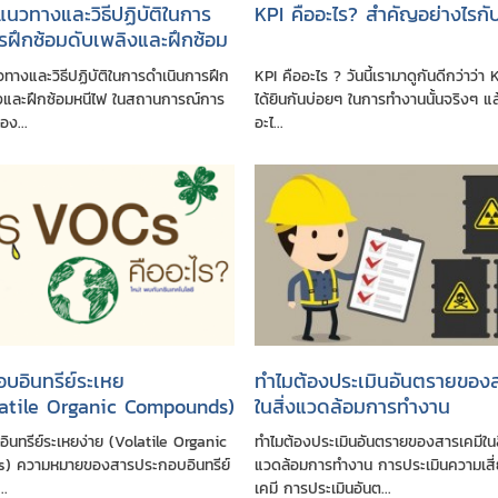
แนวทางและวิธีปฏิบัติในการ
KPI คืออะไร? สำคัญอย่างไรกั
รฝึกซ้อมดับเพลิงและฝึกซ้อม
นสถานการณ์การแพร่ระบาด
วทางและวิธีปฏิบัติในการดำเนินการฝึก
KPI คืออะไร ? วันนี้เรามาดูกันดีกว่าว่า K
ดเชื้อไวรัสโคโรนา 2019
ิงและฝึกซ้อมหนีไฟ ในสถานการณ์การ
ได้ยินกันบ่อยๆ ในการทำงานนั้นจริงๆ แล
19)
ง...
อะไ...
บอินทรีย์ระเหย
ทำไมต้องประเมินอันตรายของส
latile Organic Compounds)
ในสิ่งแวดล้อมการทำงาน
นทรีย์ระเหยง่าย (Volatile Organic
ทำไมต้องประเมินอันตรายของสารเคมีในส
) ความหมายของสารประกอบอินทรีย์
แวดล้อมการทำงาน การประเมินความเสี่
..
เคมี การประเมินอันต...