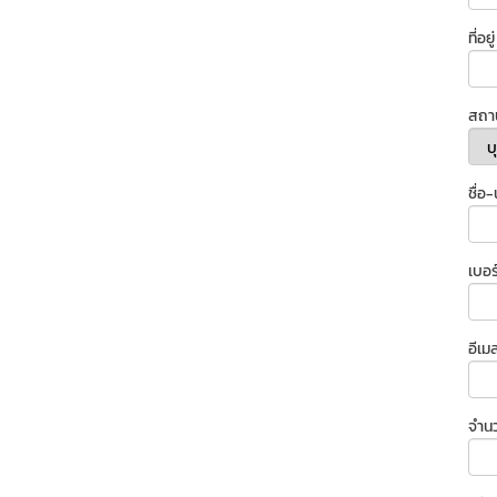
ที่อยู่
สถา
ชื่อ
เบอร
อีเม
จำนว