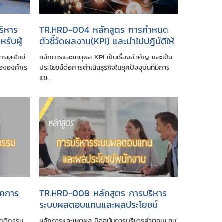
ริหาร
TR.HRD-004 หลักสูตร การกำหนด
รับผู้
ตัวชี้วัดผลงาน(KPI) และนำไปปฏิบัติให้
มีประสิทธิภาพ
รยุคใหม่
หลักการและเหตุผล KPI เป็นเรื่องสำคัญ และเป็น
ององค์กร
ประโยชน์ต่อการดำเนินธุรกิจในยุคปัจจุบันที่มีการ
แข...
ิคการ
TR.HRD-008 หลักสูตร การบริหาร
ระบบผลตอบแทนและผลประโยชน์
พนักงาน
พฤติกรรม
หลักการและเหตุผล ปัจจุบันการบริหารค่าตอบแทน