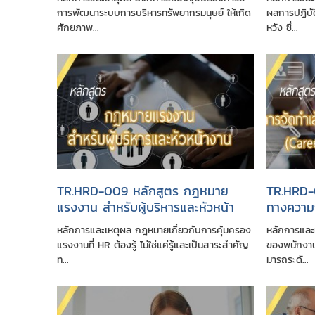
Resource Management)
System:
การพัฒนาระบบการบริหารทรัพยากรมนุษย์ ให้เกิด
ผลการปฏิบัต
ศักยภาพ...
หวัง ซึ่...
TR.HRD-009 หลักสูตร กฎหมาย
TR.HRD-0
แรงงาน สำหรับผู้บริหารและหัวหน้า
ทางความก
งาน
path Ma
หลักการและเหตุผล กฎหมายเกี่ยวกับการคุ้มครอง
หลักการและ
แรงงานที่ HR ต้องรู้ ไม่ใช่แค่รู้และเป็นสาระสำคัญ
ของพนักงาน
ท...
มารถระดั...