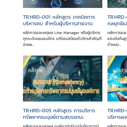
TR.HRD-001 หลักสูตร เทคนิคการ
TR.HRD-
บริหารคน สำหรับผู้บริหารสายงาน
กลยุทธ์แ
(HR for Non HR)
ดำเนินงา
หลักการและเหตุผล Line Manager หรือผู้บริหาร
หลักการและเ
Scoreca
ทุกระดับขององค์กร เปรียบเสมือนตัวจักรสำคัญที่
แข่งขันกันส
ช่วยผ...
กำหนด...
TR.HRD-005 หลักสูตร การบริหาร
TR.HRD-
ทรัพยากรมนุษย์ตามสมรรถนะ
บริหารผล
(Competency-Based Human
(Perfor
หลักการและเหตุผล องค์การในปัจจุบันต้องการมี
หลักการและ