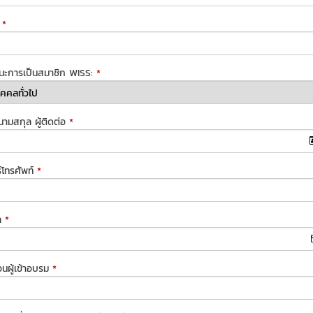
*
นะการเป็นสมาชิก WISS:
*
-นามสกุล ผู้ติดต่อ
*
์โทรศัพท์
*
ล
*
นผู้เข้าอบรม
*