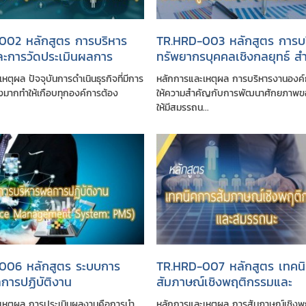
002 หลักสูตร การบริหาร
TR.HRD-003 หลักสูตร การบ
ละการวัดประเมินผลการ
ทรัพยากรบุคคลเชิงกลยุทธ์ สำห
น ด้วย Balanced
บริหารและหัวหน้าหน่วยงาน
หตุผล ปัจจุบันการดำเนินธุรกิจที่มีการ
หลักการและเหตุผล การบริหารงานองค์ก
rd & KPI
ูงมากทำให้เกือบทุกองค์การต้อง
ให้ความสำคัญกับการพัฒนาศักยภาพข
ให้มีสมรรถน...
006 หลักสูตร ระบบการ
TR.HRD-007 หลักสูตร เทคน
การปฏิบัติงาน
สัมภาษณ์เชิงพฤติกรรมและ
mance Management
สมรรถนะ Competency
เหตุผล การประเมินผลงานคือการนำ
หลักการและเหตุผล การสัมภาษณ์เชิง