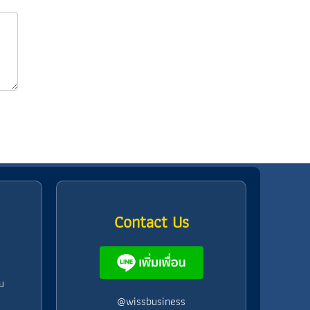
Contact Us
ม
@wissbusiness