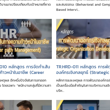
 PMS)
ิงานมาเปรียบเทียบกับเป้าหมายที่คาด
และสมรรถนะ (Behavioral and Com
Based Intervi...
10 หลักสูตร การจัดทำเส้น
TR.HRD-011 หลักสูตร การพ
้าวหน้าในอาชีพ (Career
องค์กรเชิงกลยุทธ์ (Strategic
nagement)
Organization Development
เหตุผล อีกหนึ่งปัจจัยในการลาออก
หลักการและเหตุผล การพัฒนาองค์กรเช
 โดยเฉพาะ “พนักงานกลุ่มที่มีความสา
เป็นเครื่องมือสำคัญในการบริหารงานเชิงร
บริห...