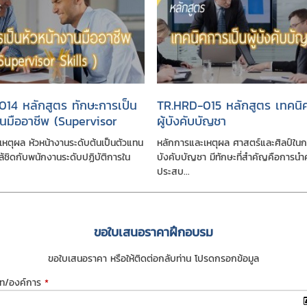
14 หลักสูตร ทักษะการเป็น
TR.HRD-015 หลักสูตร เทคนิ
านมืออาชีพ (Supervisor
ผู้บังคับบัญชา
หตุผล หัวหน้างานระดับต้นเป็นตัวแทน
หลักการและเหตุผล ศาสตร์และศิลป์ในกา
ใกล้ชิดกับพนักงานระดับปฏิบัติการใน
บังคับบัญชา มีทักษะที่สำคัญคือการนำค
ประสบ...
ขอใบเสนอราคาฝึกอบรม
ขอใบเสนอราคา หรือให้ติดต่อกลับท่าน โปรดกรอกข้อมูล
ัท/องค์การ
*