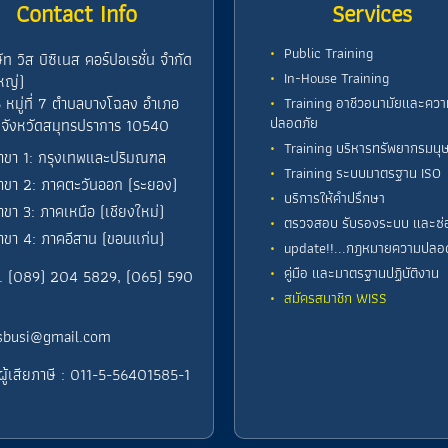
Contact Info
Services
Public Training
ษัท วิส บิซิเนส คอร์ปอเรชั่น จำกัด
In-House Training
หญ่)
 หมู่ที่ 7 ตำบลบางโฉลง อำเภอ
Training อาชีวอนามัยและควา
ปลอดภัย
 จังหวัดสมุทรปราการ 10540
Training บริหารทรัพยากรมนุษ
าขา 1: กรุงเทพและปริมณฑล
Training ระบบมาตรฐาน ISO
าขา 2: ภาคตะวันออก (ระยอง)
บริการให้คำปรึกษา
าขา 3: ภาคเหนือ (เชียงใหม่)
ตรวจสอบ รับรองระบบ และซ่
าขา 4: ภาคอีสาน (ขอนแก่น)
update!!...กฎหมายความปลอ
คู่มือ และมาตรฐานปฏิบัติงาน
. (089) 204 5829, (065) 590
สมัครสมาชิก WISS
sbusi@gmail.com
ผู้เสียภาษี : 011-5-56401585-1