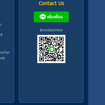
Contact Us
ม
@wissbusiness
ย์
อมบำรุง
ดภัย